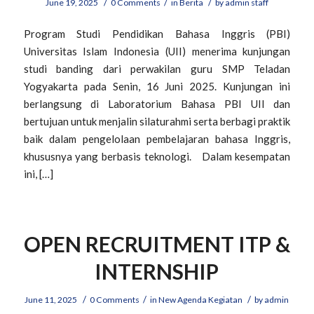
/
/
/
June 19, 2025
0 Comments
in
Berita
by
admin staff
Program Studi Pendidikan Bahasa Inggris (PBI)
Universitas Islam Indonesia (UII) menerima kunjungan
studi banding dari perwakilan guru SMP Teladan
Yogyakarta pada Senin, 16 Juni 2025. Kunjungan ini
berlangsung di Laboratorium Bahasa PBI UII dan
bertujuan untuk menjalin silaturahmi serta berbagi praktik
baik dalam pengelolaan pembelajaran bahasa Inggris,
khususnya yang berbasis teknologi. Dalam kesempatan
ini, […]
OPEN RECRUITMENT ITP &
INTERNSHIP
/
/
/
June 11, 2025
0 Comments
in
New Agenda Kegiatan
by
admin