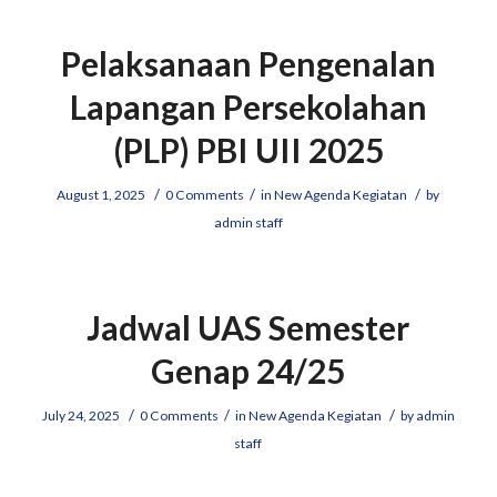
Pelaksanaan Pengenalan
Lapangan Persekolahan
(PLP) PBI UII 2025
/
/
/
August 1, 2025
0 Comments
in
New Agenda Kegiatan
by
admin staff
Jadwal UAS Semester
Genap 24/25
/
/
/
July 24, 2025
0 Comments
in
New Agenda Kegiatan
by
admin
staff