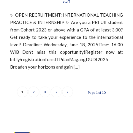
staff
✨ OPEN RECRUITMENT: INTERNATIONAL TEACHING
PRACTICE & INTERNSHIP ✨ Are you a PBI UII student
from Cohort 2023 or above with a GPA of at least 3.00?
Get ready to take your experience to the international
level! Deadline: Wednesday, June 18, 2025Time: 16:00
WIB Don’t miss this opportunity!Register now at:
bit.ly/registrationformITPdanMagangDUDI2025
Broaden your horizons and gain […]
1
2
3
›
»
Page 1 of 10