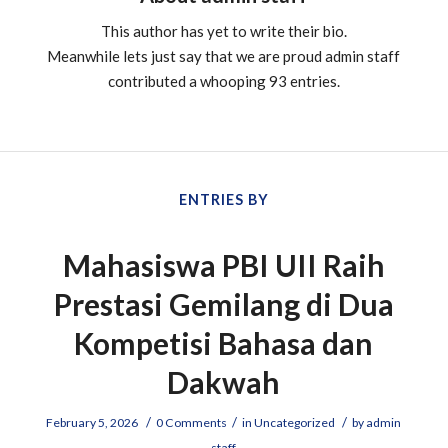
This author has yet to write their bio.
Meanwhile lets just say that we are proud
admin staff
contributed a whooping 93 entries.
ENTRIES BY
Mahasiswa PBI UII Raih
Prestasi Gemilang di Dua
Kompetisi Bahasa dan
Dakwah
/
/
/
February 5, 2026
0 Comments
in
Uncategorized
by
admin
staff