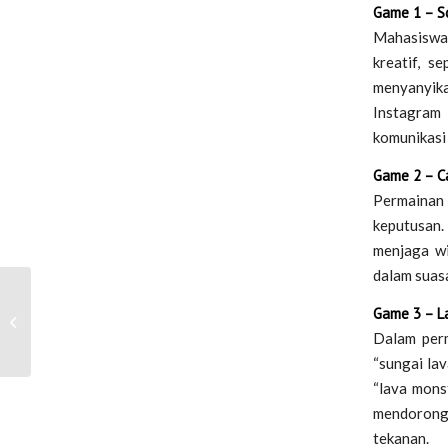
Game 1 – S
Mahasiswa 
kreatif, s
menyanyika
Instagram 
komunikasi
Game 2 – C
Permainan 
keputusan.
menjaga wi
dalam suas
PBI UII Menerima
Game 3 – L
Kunjungan dari SMP
Dalam perm
Teladan Yogyakarta
“sungai la
“lava mons
mendorong 
tekanan.