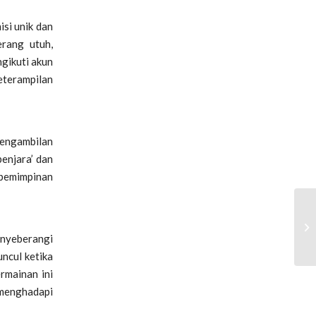
si unik dan
erang utuh,
gikuti akun
eterampilan
pengambilan
enjara’ dan
epemimpinan
enyeberangi
ncul ketika
rmainan ini
 menghadapi