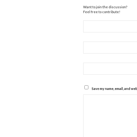
Want to join the discussion?
Feel free to contribute!
Save my name, email, and webs