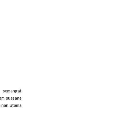
n semangat
lam suasana
ainan utama