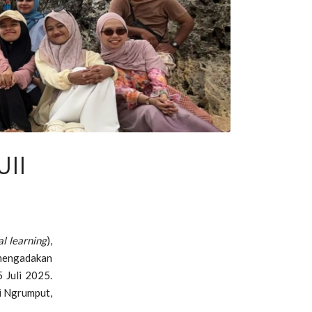
UII
al learning
),
 mengadakan
 Juli 2025.
ai Ngrumput,