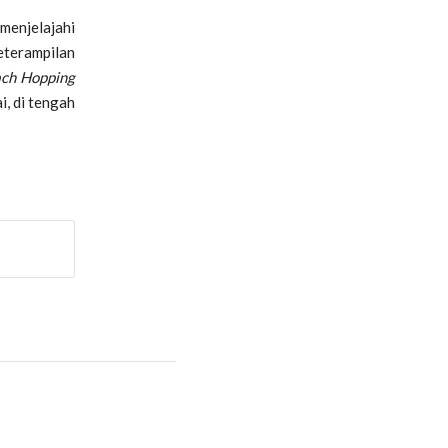
menjelajahi
eterampilan
ach Hopping
i, di tengah