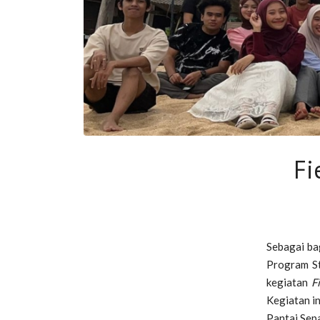
Fi
Sebagai ba
Program St
kegiatan
F
Kegiatan in
Pantai Sepa