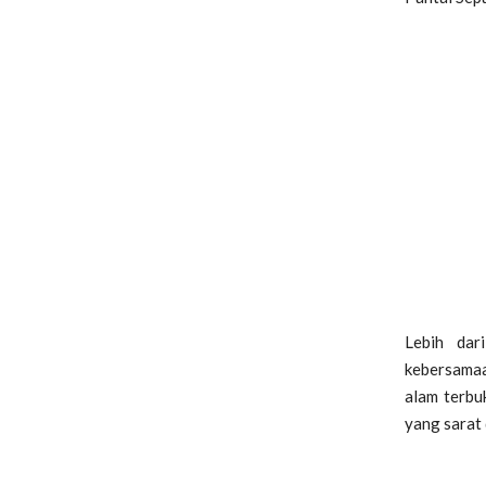
Lebih dar
kebersamaa
alam terbu
yang sarat 