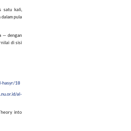
 satu kali,
n dalam pula
ta — dengan
ilai di sisi
al-hasyr/18
.nu.or.id/al-
Theory into