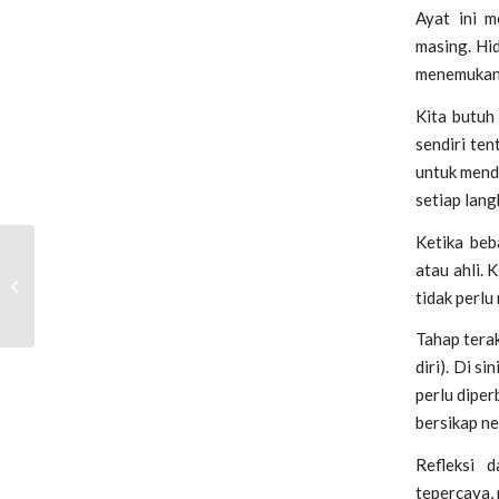
Ayat ini m
masing. Hid
menemukan 
Kita butuh
sendiri ten
untuk mendu
setiap lang
Ketika beb
PBI UII Luncurkan 3
atau ahli. 
Produk Digital Inovatif
tidak perl
di Ajang Student
Entrepreneur D...
Tahap terak
diri). Di s
perlu diper
bersikap ne
Refleksi 
tepercaya