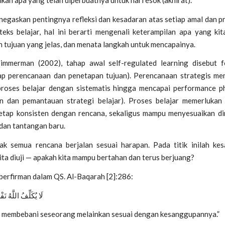
enegaskan pentingnya
refleksi dan kesadaran atas setiap amal dan p
eks belajar, hal ini berarti mengenali keterampilan apa yang kit
 tujuan yang jelas, dan menata langkah untuk mencapainya.
immerman (2002), tahap awal
self-regulated learning
disebut
f
ap perencanaan dan penetapan tujuan). Perencanaan strategis me
proses belajar dengan sistematis hingga mencapai
performance p
n dan pemantauan strategi belajar). Proses belajar memerluka
tetap konsisten dengan rencana, sekaligus mampu menyesuaikan di
dan tantangan baru.
ak semua rencana berjalan sesuai harapan. Pada titik inilah ke
ta diuji — apakah kita mampu bertahan dan terus berjuang?
berfirman dalam QS. Al-Baqarah [2]:286:
لَا يُكَلِّفُ اللَّهُ نَف
ak membebani seseorang melainkan sesuai dengan kesanggupannya.”