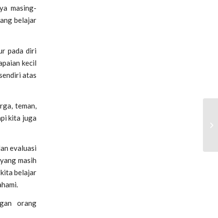
nya masing-
dang belajar
r pada diri
apaian kecil
sendiri atas
rga, teman,
Ma
pi kita juga
Ge
da
dan evaluasi
a yang masih
kita belajar
ahami.
ngan orang