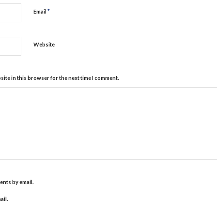
*
Email
Website
ite in this browser for the next time I comment.
nts by email.
ail.