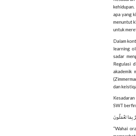
kehidupan. 
apa yang k
menuntut ki
untuk meref
Dalam kont
learning
ol
sadar meng
Regulasi di
akademik 
(Zimmerman
dan keisti
Kesadaran b
SWT berfir
يرٌ بِمَا تَعْمَلُونَ
“Wahai ora
memperhatik