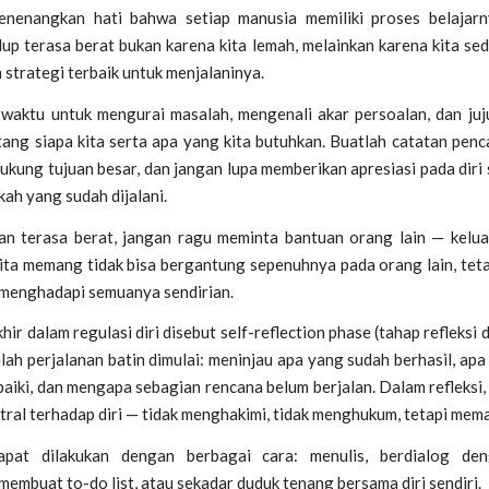
enenangkan hati bahwa setiap manusia memiliki proses belajar
up terasa berat bukan karena kita lemah, melainkan karena kita se
strategi terbaik untuk menjalaninya.
 waktu untuk mengurai masalah, mengenali akar persoalan, dan juju
tang siapa kita serta apa yang kita butuhkan. Buatlah catatan penc
kung tujuan besar, dan jangan lupa memberikan apresiasi pada diri 
kah yang sudah dijalani.
an terasa berat, jangan ragu meminta bantuan orang lain — kelua
Kita memang tidak bisa bergantung sepenuhnya pada orang lain, teta
u menghadapi semuanya sendirian.
hir dalam regulasi diri disebut
self-reflection phase
(tahap refleksi 
inilah perjalanan batin dimulai: meninjau apa yang sudah berhasil, ap
baiki, dan mengapa sebagian rencana belum berjalan. Dalam refleksi, 
tral terhadap diri — tidak menghakimi, tidak menghukum, tetapi mem
dapat dilakukan dengan berbagai cara: menulis, berdialog de
, membuat
to-do list
, atau sekadar duduk tenang bersama diri sendiri.