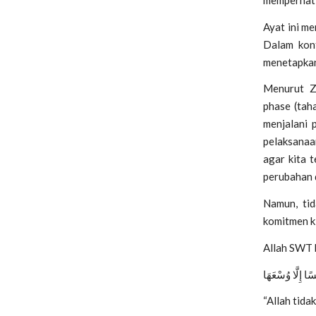
Ayat ini m
Dalam kont
menetapkan
Menurut Z
phase
(tah
menjalani 
pelaksanaa
agar kita 
perubahan 
Namun, tid
komitmen ki
Allah SWT 
ْسًا إِلَّا وُسْعَهَا
“Allah tid