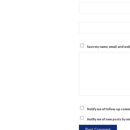
Save my name, email, and webs
Notify me of follow-up comme
Notify me of new posts by em