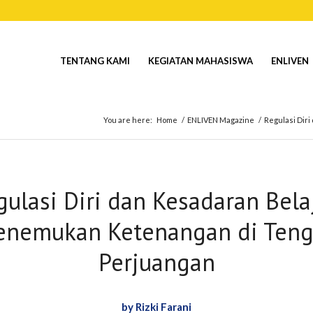
TENTANG KAMI
KEGIATAN MAHASISWA
ENLIVEN
You are here:
Home
/
ENLIVEN Magazine
/
Regulasi Dir
gulasi Diri dan Kesadaran Belaj
nemukan Ketenangan di Ten
Perjuangan
by Rizki Farani