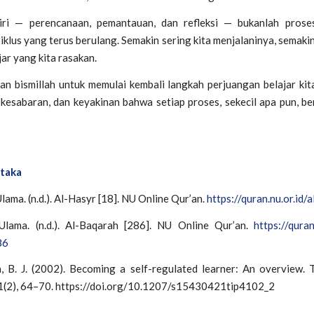
iri — perencanaan, pemantauan, dan refleksi — bukanlah proses
iklus yang terus berulang. Semakin sering kita menjalaninya, semaki
ar yang kita rasakan.
kan
bismillah
untuk memulai kembali langkah perjuangan belajar ki
kesabaran, dan keyakinan bahwa setiap proses, sekecil apa pun, bern
staka
lama. (n.d.).
Al-Hasyr [18]
. NU Online Qur’an.
https://quran.nu.or.id/
Ulama. (n.d.).
Al-Baqarah [286]
. NU Online Qur’an.
https://quran
86
 B. J. (2002). Becoming a self-regulated learner: An overview.
1
(2), 64–70. https://doi.org/10.1207/s15430421tip4102_2