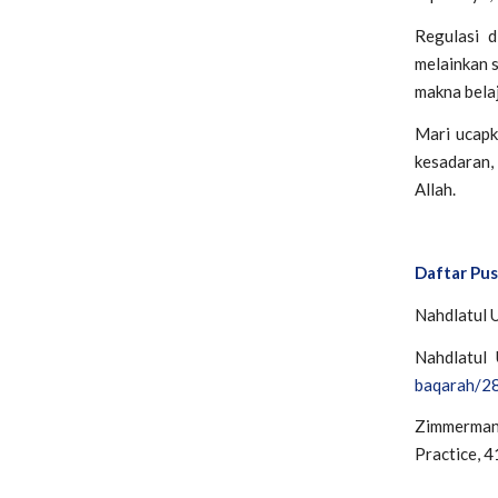
Regulasi d
melainkan s
makna belaj
Mari ucap
kesadaran, 
Allah.
Daftar Pu
Nahdlatul U
Nahdlatul 
baqarah/2
Zimmerman,
Practice
,
4