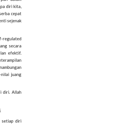
a diri kita,
serba cepat
enti sejenak
f-regulated
ang secara
an efektif.
terampilan
inambungan
nilai juang
 diri. Allah
ي
setiap diri