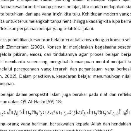
Tanpa kesadaran terhadap proses belajar, kita mudah melupakan siap
ita butuhkan, dan apa yang ingin kita tuju. Kehidupan modern yang 
ta untuk terus melangkah tanpa henti, hingga kadang kita lupa berh
leksikan perjalanan belajar yang telah kita jalani.
eks pendidikan, kesadaran belajar erat kaitannya dengan konsep
sel
eh Zimmerman (2002). Konsep ini menjelaskan bagaimana seseor
elola pikiran, emosi, dan tindakannya agar proses belajar berjal
ri
membantu seseorang mengubah kemampuan mental menjadi ke
melalui perencanaan yang terarah dan pemantauan yang berkes
, 2002). Dalam praktiknya, kesadaran belajar menumbuhkan nilai-
qamahan.
elajar dalam perspektif Islam juga berakar pada niat dan refleksi
man dalam QS. Al-Hashr [59]:18:
َا أَيُّهَا الَّذِينَ آمَنُوا اتَّقُوا اللَّهَ وَلْتَنْظُرْ نَفْسٌ مَا قَدَّمَتْ لِغَدٍ ۖ وَاتَّقُوا اللَّهَ ۚ إِنَّ اللَّهَ خَبِ
ng-orang yang beriman, bertakwalah kepada Allah dan hendaklah 
an apa yang telah diperbuatnya untuk hari esok (akhirat).”