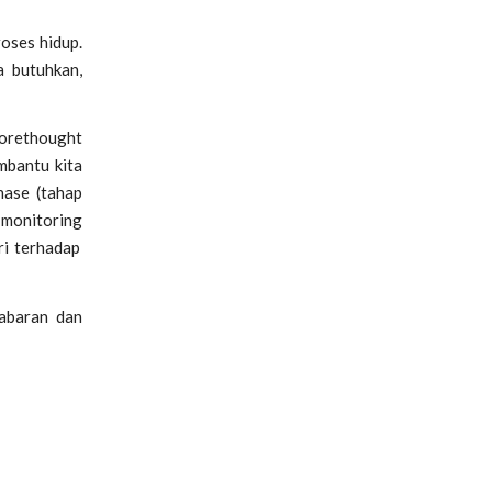
roses hidup
.
a butuhkan,
orethought
mbantu kita
hase
(tahap
n
monitoring
ri terhadap
sabaran dan