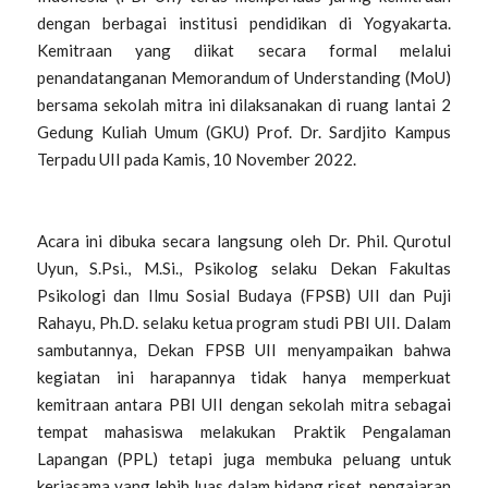
dengan berbagai institusi pendidikan di Yogyakarta.
Kemitraan yang diikat secara formal melalui
penandatanganan
Memorandum of Understanding
(MoU)
bersama sekolah mitra ini dilaksanakan di ruang lantai 2
Gedung Kuliah Umum (GKU) Prof. Dr. Sardjito Kampus
Terpadu UII pada Kamis, 10 November 2022.
Acara ini dibuka secara langsung oleh
Dr. Phil. Qurotul
Uyun, S.Psi., M.Si., Psikolog selaku Dekan Fakultas
Psikologi dan Ilmu Sosial Budaya (FPSB) UII dan Puji
Rahayu, Ph.D. selaku ketua program studi PBI UII. Dalam
sambutannya, Dekan FPSB UII menyampaikan bahwa
kegiatan ini harapannya tidak hanya memperkuat
kemitraan antara PBI UII dengan sekolah mitra sebagai
tempat mahasiswa melakukan Praktik Pengalaman
Lapangan (PPL) tetapi juga membuka peluang untuk
kerjasama yang lebih luas dalam bidang riset, pengajaran