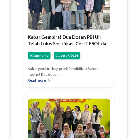
Kabar Gembira! Dua Dosen PBI UII
Telah Lulus Sertifikasi CertTESOL dari
IALF Bali
0 Comments
August 7, 2024
/
Kabar gembira bagi prodi Pendidikan Bahasa
Inggris! Dua dosen…
Read more