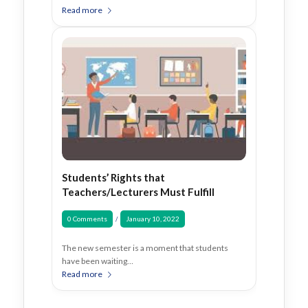
Read more
Students’ Rights that
Teachers/Lecturers Must Fulfill
0 Comments
January 10, 2022
/
The new semester is a moment that students
have been waiting…
Read more