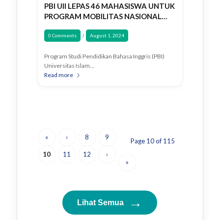
PBI UII LEPAS 46 MAHASISWA UNTUK
PROGRAM MOBILITAS NASIONAL
DAN INTERNASIONAL
0 Comments
August 1, 2024
/
Program Studi Pendidikan Bahasa Inggris (PBI)
Universitas Islam…
Read more
«
‹
8
9
Page 10 of 115
10
11
12
›
»
→
Lihat Semua