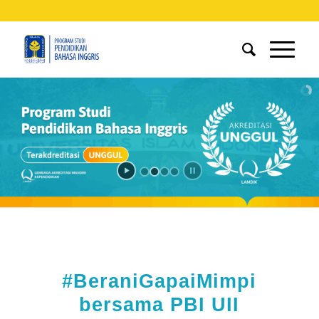
#BeraniGapaiMimpi
bersama PBI UII