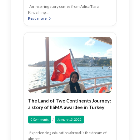
An inspiring story comes from Adisa Tiara
Kinasihing…
Read more
The Land of Two Continents Journey:
a story of IISMA awardee in Turkey
0 Comments
January 13, 2022
/
Experiencing education abroad is the dream of
almost…