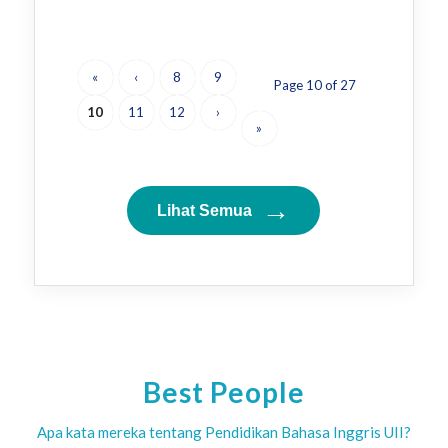
«
‹
8
9
Page 10 of 27
10
11
12
›
»
→
Lihat Semua
Best People
Apa kata mereka tentang Pendidikan Bahasa Inggris UII?