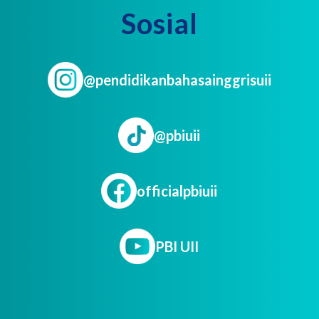
Sosial
@pendidikanbahasainggrisuii
@pbiuii
officialpbiuii
PBI UII