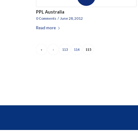
PPL Australia
0 Comments
/
June 28, 2012
Read more
«
‹
113
114
115