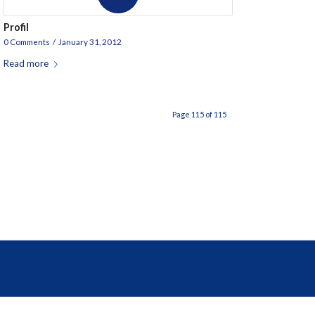
Profil
0 Comments
/
January 31, 2012
Read more
Page 115 of 115