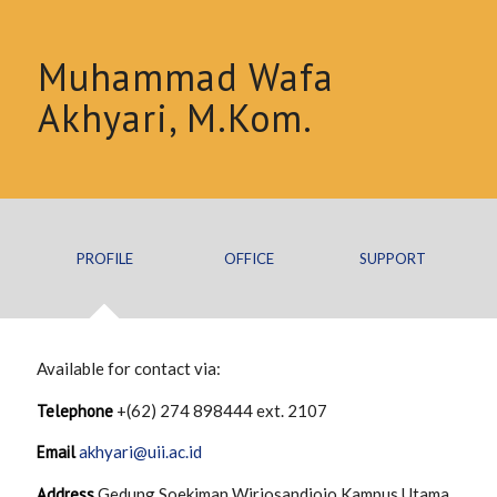
Muhammad Wafa
Akhyari, M.Kom.
PROFILE
OFFICE
SUPPORT
Available for contact via:
Telephone
+(62) 274 898444 ext. 2107
Email
akhyari@uii.ac.id
Address
Gedung Soekiman Wirjosandjojo
Kampus Utama