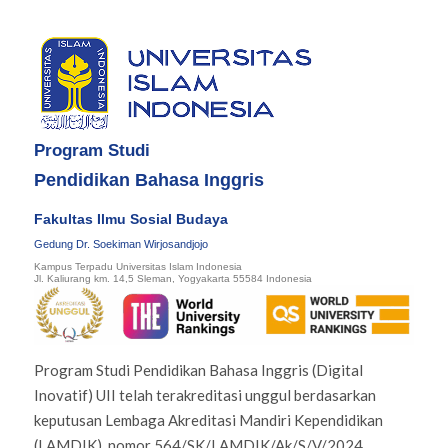
Program Studi
Pendidikan Bahasa Inggris
Fakultas Ilmu Sosial Budaya
Gedung Dr. Soekiman Wirjosandjojo
Kampus Terpadu Universitas Islam Indonesia
Jl. Kaliurang km. 14,5 Sleman, Yogyakarta 55584 Indonesia
Program Studi Pendidikan Bahasa Inggris (Digital
Inovatif) UII telah terakreditasi unggul berdasarkan
keputusan Lembaga Akreditasi Mandiri Kependidikan
(LAMDIK), nomor 564/SK/LAMDIK/Ak/S/V/2024.